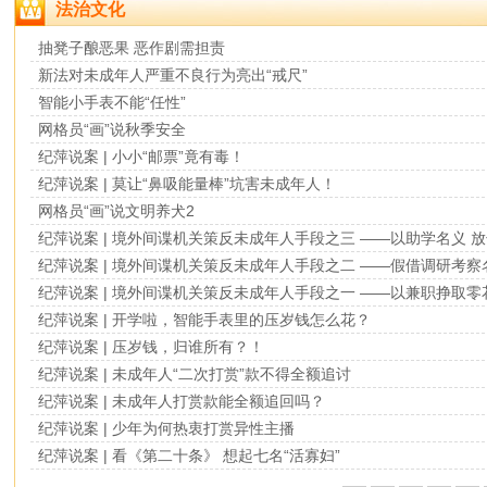
法治文化
抽凳子酿恶果 恶作剧需担责
新法对未成年人严重不良行为亮出“戒尺”
智能小手表不能“任性”
网格员“画”说秋季安全
纪萍说案 | 小小“邮票”竟有毒！
纪萍说案 | 莫让“鼻吸能量棒”坑害未成年人！
网格员“画”说文明养犬2
纪萍说案 | 境外间谍机关策反未成年人手段之三 ——以助学名义 
纪萍说案 | 境外间谍机关策反未成年人手段之二 ——假借调研考察
纪萍说案 | 境外间谍机关策反未成年人手段之一 ——以兼职挣取零
纪萍说案 | 开学啦，智能手表里的压岁钱怎么花？
纪萍说案 | 压岁钱，归谁所有？！
纪萍说案 | 未成年人“二次打赏”款不得全额追讨
纪萍说案 | 未成年人打赏款能全额追回吗？
纪萍说案 | 少年为何热衷打赏异性主播
纪萍说案 | 看《第二十条》 想起七名“活寡妇”