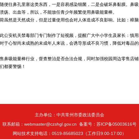
随便往鼻孔里塞这类东西，一是容易感染细菌，二是会破坏鼻黏膜。鼻吸
溃疡、出血等，所以，不能放任青少年频繁使用鼻吸能量棒。
荷虽然是天然成分，但是过量使用也会对人体造成不良影响。比如：樟脑
此公安机关禁毒部门专门制作了短视频，提醒广大中小学生及家长：慎用
对于心智尚未成熟的未成年人来说，会诱导形成不良习惯，降低对毒品的
售鼻吸能量棒行业，督查整治是否合法合规，同时加强校园周边零售店铺
们都要警惕！
主办单位：中共常州市委政法委员会
联系邮箱：webmaster@czshgl.gov.cn 备案号：苏ICP备05003616号
网站技术支持电话：0519-85685023（工作日9:00-17:00）