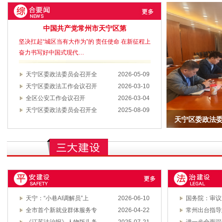
中国共产党常州市天宁区第
坚决扛起“城区当有大作为”的 责任使命 在新征程上
奋力书写好中国式现代…
天宁区委政法委员会召开全
2026-05-09
天宁区委政法工作会议召开
2026-03-10
全区公安工作会议召开
2026-03-04
天宁区委政法委员会召开全
2025-08-09
天宁区委政法
天宁区委政法
全区公安工作
天宁区委政法
张凯奇调研全
区委召开全区
null
进会
null
null
null
null
null
天宁：“小巷AI调解员”上
2026-06-10
国务院：审议
全市首个新就业群体服务专
2026-04-22
常州出台指导