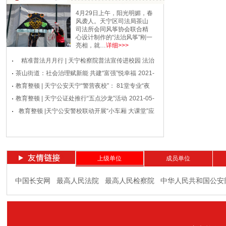
4月29日上午，阳光明媚，春
风袭人。天宁区司法局茶山
司法所会同风筝协会联合精
心设计制作的“法治风筝”刚一
亮相，就…
详细>>>
精准普法月月行 | 天宁检察院普法宣传进校园 法治
茶山街道：社会治理赋新能 共建“富强”悦幸福
2021-05-14
2021-
教育
教育整顿 | 天宁公安天宁“警营夜校”： 81堂专业“夜
05-08
教育整顿 | 天宁公证处推行“五点沙龙”活动
2021-05-06
2021-05-
教育整顿 |天宁公安警校联动开展“小车厢 大课堂”应
06
2021-04-28
急
上级单位
成员单位
中国长安网
最高人民法院
最高人民检察院
中华人民共和国公安