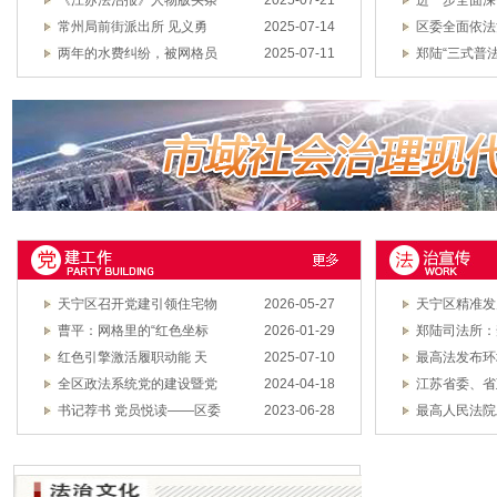
《江苏法治报》人物版头条
2025-07-21
进一步全面深
常州局前街派出所 见义勇
2025-07-14
区委全面依法
两年的水费纠纷，被网格员
2025-07-11
郑陆“三式普
天宁区召开党建引领住宅物
2026-05-27
天宁区精准发
曹平：网格里的“红色坐标
2026-01-29
郑陆司法所：
红色引擎激活履职动能 天
2025-07-10
最高法发布环
全区政法系统党的建设暨党
2024-04-18
江苏省委、省
书记荐书 党员悦读——区委
2023-06-28
最高人民法院