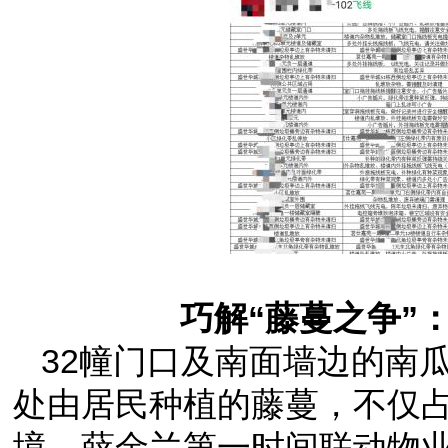
巧解“藤蔓之争”
32幢门口及南面墙边的南
处由居民种植的藤蔓，不仅
境。薛金兰第一时间联动物